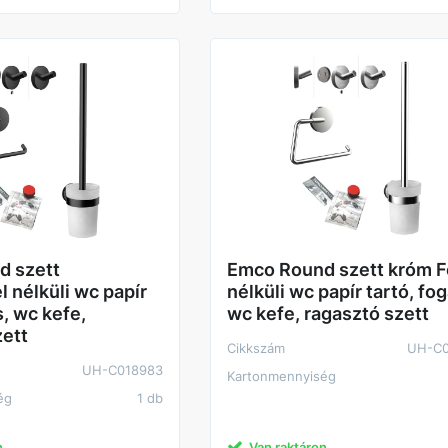
d szett
Emco Round szett króm F
 nélküli wc papír
nélküli wc papír tartó, fog
s, wc kefe,
wc kefe, ragasztó szett
zett
Cikkszám
UH-C0
UH-C018983
Kartonmennyiség
ég
1 db
n
Van raktáron