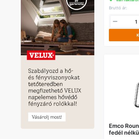
Bruttó ár:
K
Emco Round
fedél nélk