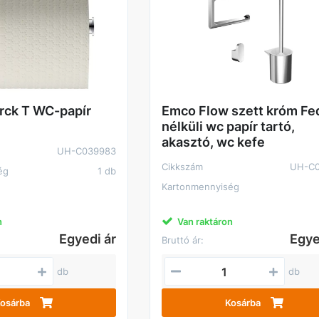
arck T WC-papír
Emco Flow szett króm Fe
nélküli wc papír tartó,
akasztó, wc kefe
UH-C039983
Cikkszám
UH-C0
ég
1 db
Kartonmennyiség
n
Van raktáron
Egyedi ár
Egye
Bruttó ár:
db
db
osárba
Kosárba