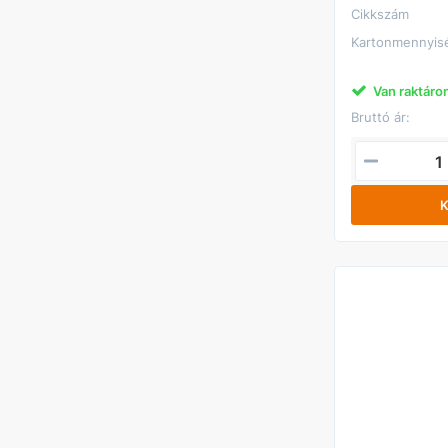
Cikkszám
Kartonmennyis
Van raktáro
Bruttó ár:
K