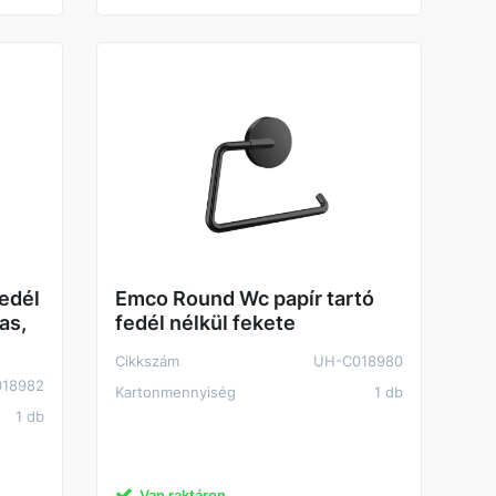
edél
Emco Round Wc papír tartó
as,
fedél nélkül fekete
Cikkszám
UH-C018980
18982
Kartonmennyiség
1 db
1 db
Van raktáron