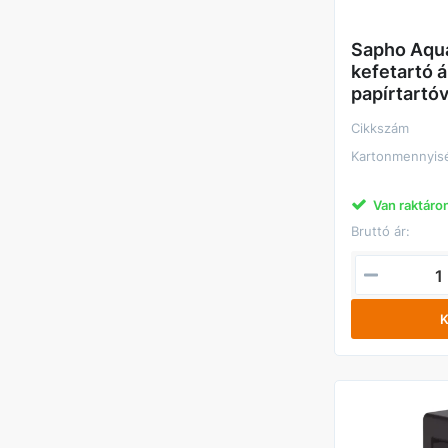
Sapho Aqu
kefetartó 
papírtartóv
Cikkszám
Kartonmennyis
Van raktáro
Bruttó ár:
K