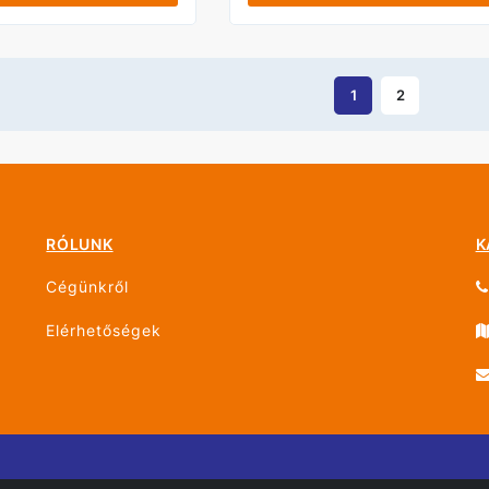
1
2
RÓLUNK
K
Cégünkről
Elérhetőségek
g fenntartva!