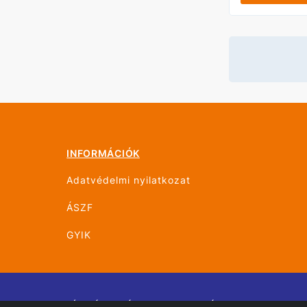
INFORMÁCIÓK
Adatvédelmi nyilatkozat
ÁSZF
GYIK
© ÚJHÁZ GRÁF TRANS MOHÁCS 2026 Minden jo