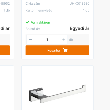
18952
Cikkszám
UH-C018930
1 db
Kartonmennyiség
1 db
Van raktáron
di ár
Egyedi ár
Bruttó ár:
db
Kosárba