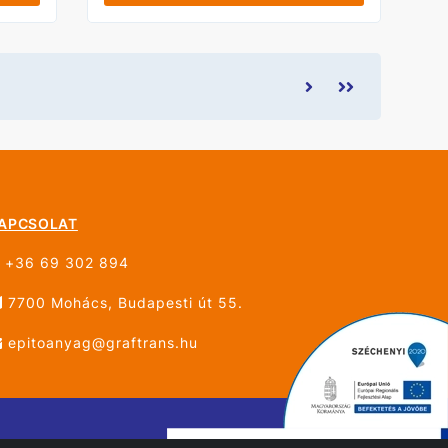
APCSOLAT
+36 69 302 894
7700 Mohács, Budapesti út 55.
epitoanyag@graftrans.hu