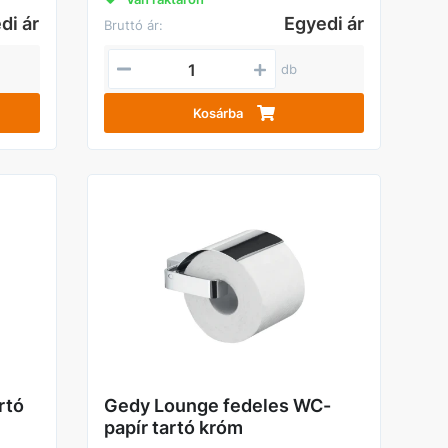
di ár
Egyedi ár
Bruttó ár:
db
Kosárba
rtó
Gedy Lounge fedeles WC-
papír tartó króm