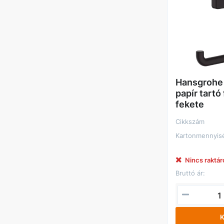
Hansgrohe
papír tartó
fekete
Cikkszám
Kartonmennyis
Nincs raktá
Bruttó ár:
K