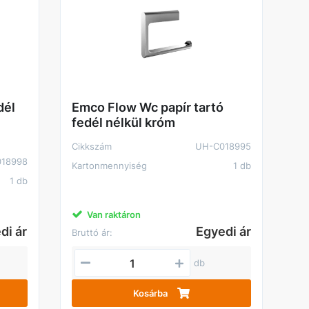
dél
Emco Flow Wc papír tartó
fedél nélkül króm
Cikkszám
UH-C018995
18998
Kartonmennyiség
1 db
1 db
Van raktáron
di ár
Egyedi ár
Bruttó ár:
db
Kosárba