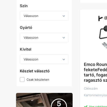
Szín
Gyártó
Kivitel
Emco Roun
feketeFedél
Készlet választó
tartó, foga
Csak készleten
ragasztó s
Cikkszám
Kartonmennyis
Van raktáro