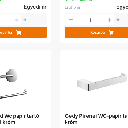
Egyedi ár
Egye
Bruttó ár:
db
db
osárba
Kosárba
 Wc papír tartó
Gedy Pirenei WC-papír ta
ül króm
króm