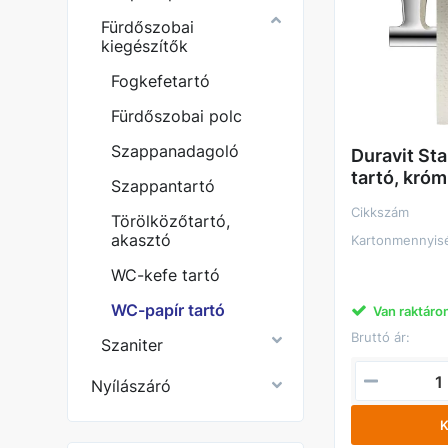
Fürdőszobai
kiegészítők
Fogkefetartó
Fürdőszobai polc
Szappanadagoló
Duravit St
tartó, króm
Szappantartó
Cikkszám
Törölközőtartó,
akasztó
Kartonmennyis
WC-kefe tartó
WC-papír tartó
Van raktáro
Bruttó ár:
Szaniter
Nyílászáró
K