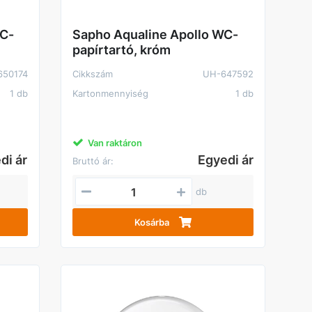
WC-
Sapho Aqualine Apollo WC-
papírtartó, króm
650174
Cikkszám
UH-647592
1 db
Kartonmennyiség
1 db
Van raktáron
di ár
Egyedi ár
Bruttó ár:
db
Kosárba