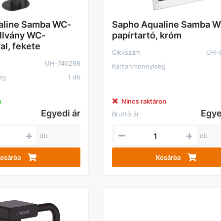
aline Samba WC-
Sapho Aqualine Samba 
állvány WC-
papírtartó, króm
al, fekete
Cikkszám
UH-
UH-740298
Kartonmennyiség
ég
1 db
n
Nincs raktáron
Egyedi ár
Egye
Bruttó ár:
db
db
osárba
Kosárba