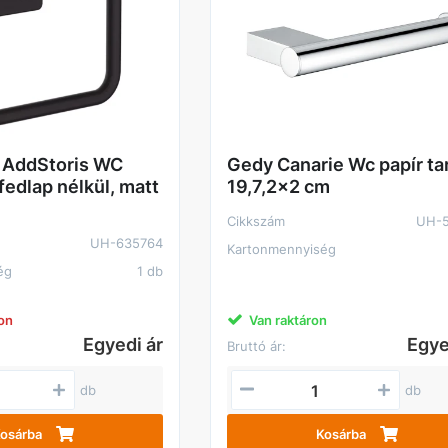
 AddStoris WC
Gedy Canarie Wc papír ta
 fedlap nélkül, matt
19,7,2x2 cm
Cikkszám
UH-5
UH-635764
Kartonmennyiség
ég
1 db
ron
Van raktáron
Egyedi ár
Egye
Bruttó ár:
db
db
osárba
Kosárba