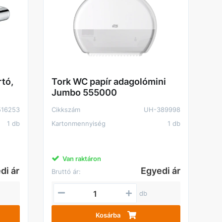
rtó,
Tork WC papír adagolómini
Jumbo 555000
16253
Cikkszám
UH-389998
1 db
Kartonmennyiség
1 db
Van raktáron
di ár
Egyedi ár
Bruttó ár:
db
Kosárba