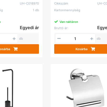
UH-C018970
Cikkszám
UH-C0
ég
1 db
Kartonmennyiség
n
Van raktáron
Egyedi ár
Egye
Bruttó ár:
db
db
osárba
Kosárba