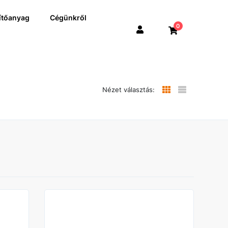
ítőanyag
Cégünkről
0
Nézet választás: