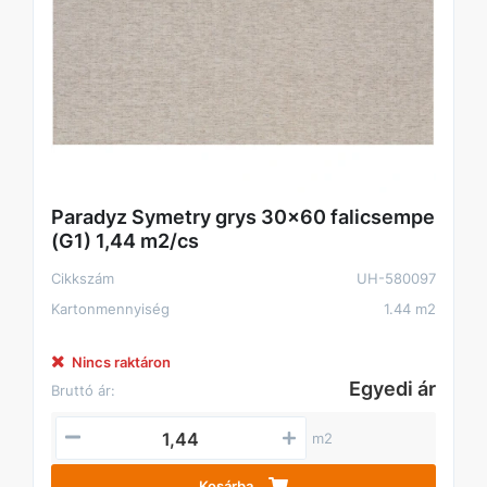
Paradyz Symetry grys 30x60 falicsempe
(G1) 1,44 m2/cs
Cikkszám
UH-580097
Kartonmennyiség
1.44 m2
Nincs raktáron
Egyedi ár
Bruttó ár:
m2
Kosárba