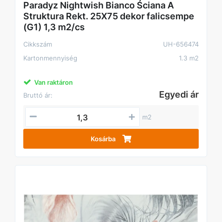
Paradyz Nightwish Bianco Ściana A
Struktura Rekt. 25X75 dekor falicsempe
(G1) 1,3 m2/cs
Cikkszám
UH-656474
Kartonmennyiség
1.3 m2
Van raktáron
Egyedi ár
Bruttó ár:
m2
Kosárba