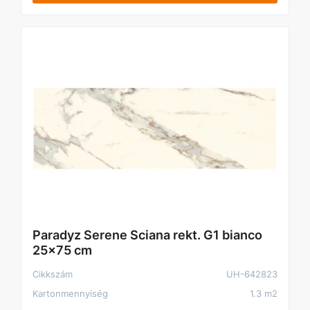
Paradyz Serene Sciana rekt. G1 bianco
25x75 cm
Cikkszám
UH-642823
Kartonmennyiség
1.3 m2