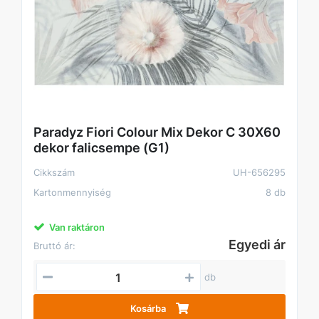
Paradyz Fiori Colour Mix Dekor C 30X60
dekor falicsempe (G1)
Cikkszám
UH-656295
Kartonmennyiség
8 db
Van raktáron
Egyedi ár
Bruttó ár:
db
Kosárba