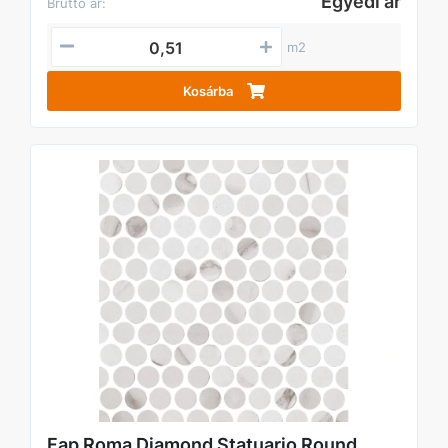
Egyedi ár
Bruttó ár:
m2
Kosárba
Fap Roma Diamond Statuario Round