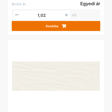
Egyedi ár
Bruttó ár:
m2
Kosárba