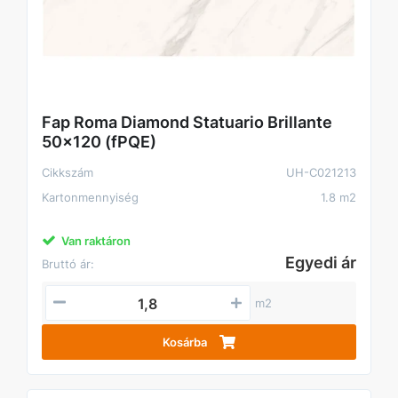
Fap Roma Diamond Statuario Brillante
50x120 (fPQE)
Cikkszám
UH-C021213
Kartonmennyiség
1.8 m2
Van raktáron
Egyedi ár
Bruttó ár:
m2
Kosárba