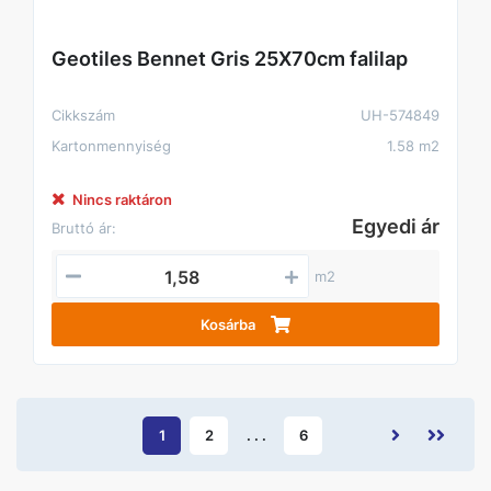
Geotiles Bennet Gris 25X70cm falilap
Cikkszám
UH-574849
Kartonmennyiség
1.58 m2
Nincs raktáron
Egyedi ár
Bruttó ár:
m2
Kosárba
1
2
. . .
6