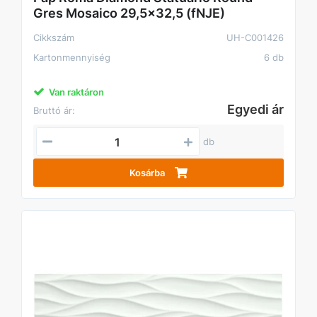
Gres Mosaico 29,5x32,5 (fNJE)
Cikkszám
UH-C001426
Kartonmennyiség
6 db
Van raktáron
Egyedi ár
Bruttó ár:
db
Kosárba