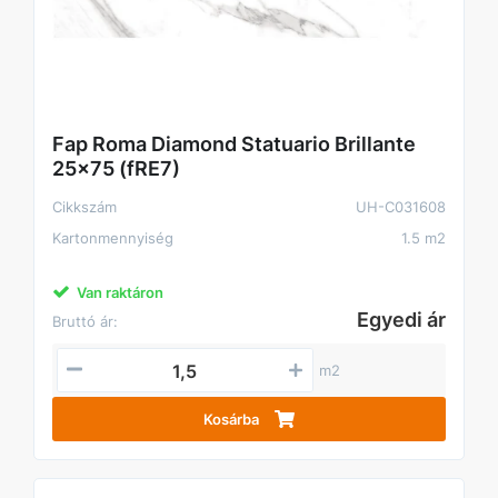
Fap Roma Diamond Statuario Brillante
25x75 (fRE7)
Cikkszám
UH-C031608
Kartonmennyiség
1.5 m2
Van raktáron
Egyedi ár
Bruttó ár:
m2
Kosárba