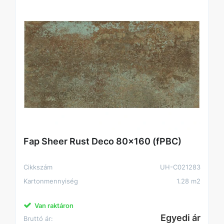
Fap Sheer Rust Deco 80x160 (fPBC)
Cikkszám
UH-C021283
Kartonmennyiség
1.28 m2
Van raktáron
Egyedi ár
Bruttó ár: