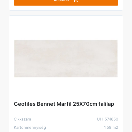
Geotiles Bennet Marfil 25X70cm falilap
Cikkszám
UH-574850
Kartonmennyiség
1.58 m2