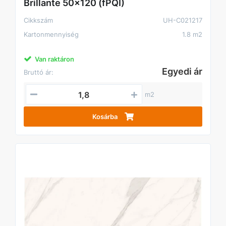
Brillante 50x120 (fPQI)
Cikkszám
UH-C021217
Kartonmennyiség
1.8 m2
Van raktáron
Egyedi ár
Bruttó ár:
m2
Kosárba