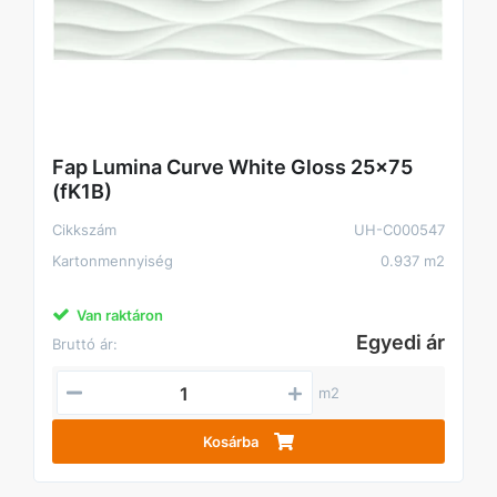
Fap Lumina Curve White Gloss 25x75
(fK1B)
Cikkszám
UH-C000547
Kartonmennyiség
0.937 m2
Van raktáron
Egyedi ár
Bruttó ár:
m2
Kosárba