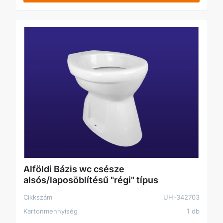
Alföldi Bázis wc csésze
alsós/laposöblítésű "régi" típus
Cikkszám
UH-342703
Kartonmennyiség
1 db