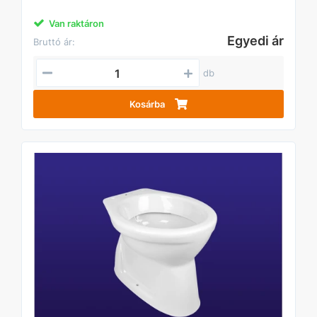
Van raktáron
Egyedi ár
Bruttó ár:
db
Kosárba