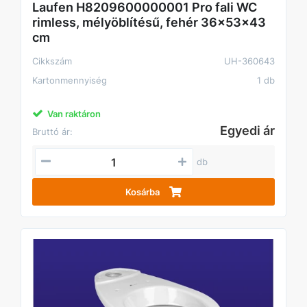
Laufen H8209600000001 Pro fali WC
rimless, mélyöblítésű, fehér 36x53x43
cm
Cikkszám
UH-360643
Kartonmennyiség
1 db
Van raktáron
Egyedi ár
Bruttó ár:
db
Kosárba