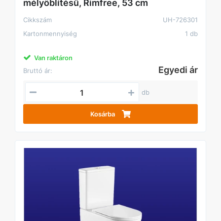
mélyöblítésű, Rimfree, 53 cm
Cikkszám
UH-726301
Kartonmennyiség
1 db
Van raktáron
Egyedi ár
Bruttó ár:
db
Kosárba