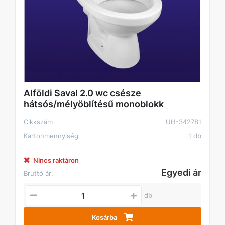
Alföldi Saval 2.0 wc csésze
hátsós/mélyöblítésű monoblokk
Cikkszám
UH-342781
Kartonmennyiség
1 db
Nincs raktáron
Egyedi ár
Bruttó ár:
db
Kosárba