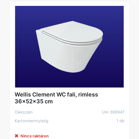
Wellis Clement WC fali, rimless
36x52x35 cm
Cikkszám
UH-399947
Kartonmennyiség
1 db
Nincs raktáron