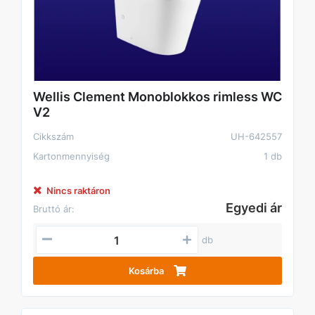
Wellis Clement Monoblokkos rimless WC
V2
Cikkszám
UH-642557
Kartonmennyiség
1 db
Nincs raktáron
Egyedi ár
Bruttó ár:
db
Kosárba