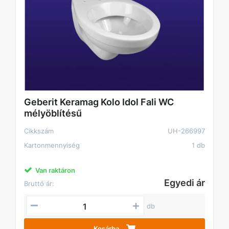
Geberit Keramag Kolo Idol Fali WC
mélyöblítésű
Cikkszám
UH-266997
Kartonmennyiség
1 db
Van raktáron
Egyedi ár
Bruttó ár:
db
Kosárba