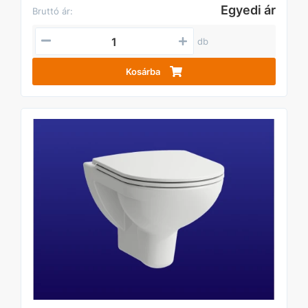
Egyedi ár
Bruttó ár:
db
Kosárba