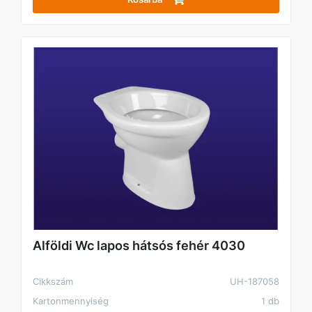
Alföldi Wc lapos hátsós fehér 4030
Cikkszám
UH-187058
Kartonmennyiség
1 db