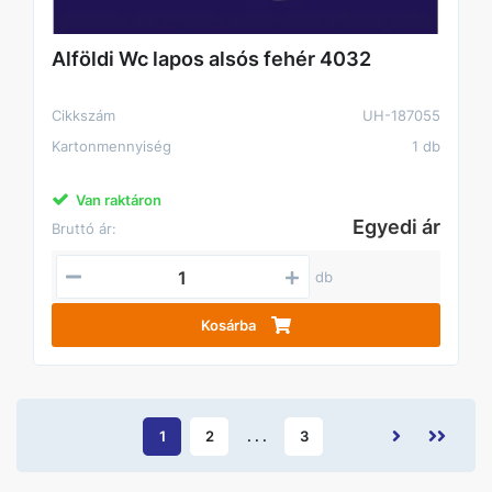
Alföldi Wc lapos alsós fehér 4032
Cikkszám
UH-187055
Kartonmennyiség
1 db
Van raktáron
Egyedi ár
Bruttó ár:
db
Kosárba
1
2
. . .
3