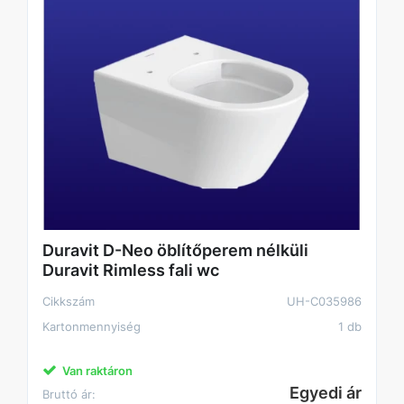
Duravit D-Neo öblítőperem nélküli
Duravit Rimless fali wc
Cikkszám
UH-C035986
Kartonmennyiség
1 db
Van raktáron
Egyedi ár
Bruttó ár: