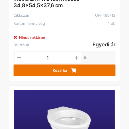
34,8x54,5x37,6 cm
Cikkszám
UH-465712
Kartonmennyiség
1 db
Nincs raktáron
Egyedi ár
Bruttó ár:
db
Kosárba