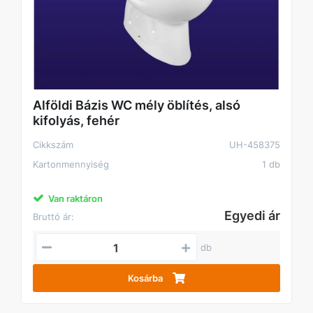
Alföldi Bázis WC mély öblítés, alsó
kifolyás, fehér
Cikkszám
UH-458375
Kartonmennyiség
1 db
Van raktáron
Egyedi ár
Bruttó ár:
db
Kosárba