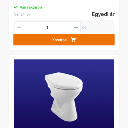
Van raktáron
Egyedi ár
Bruttó ár:
db
Kosárba