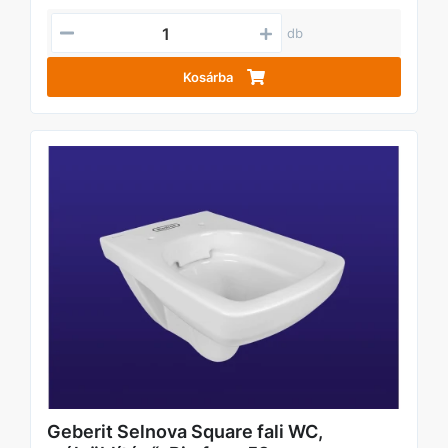
db
Kosárba
Geberit Selnova Square fali WC,