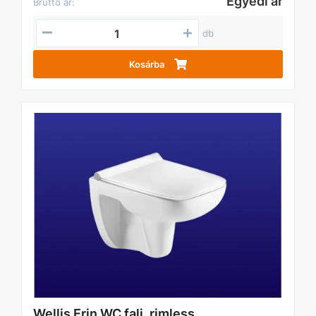
Egyedi ár
Bruttó ár:
db
Kosárba
Wellis Erin WC fali, rimless