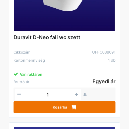
Duravit D-Neo fali wc szett
Cikkszám
UH-C038091
Kartonmennyiség
1 db
Van raktáron
Egyedi ár
Bruttó ár:
db
Kosárba