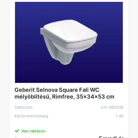
Geberit Selnova Square Fali WC
mélyöblítésű, Rimfree, 35x34x53 cm
Cikkszám
UH-485208
Kartonmennyiség
1 db
Van raktáron