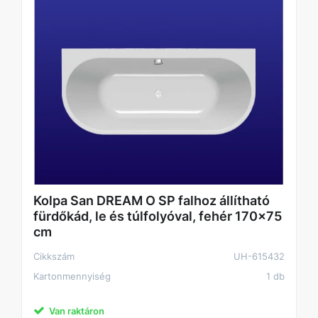
Kolpa San DREAM O SP falhoz állítható
fürdőkád, le és túlfolyóval, fehér 170x75
cm
Cikkszám
UH-615432
Kartonmennyiség
1 db
Van raktáron