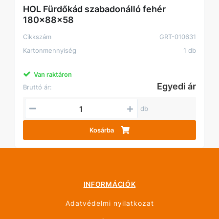
HOL Fürdőkád szabadonálló fehér
180x88x58
Cikkszám
GRT-010631
Kartonmennyiség
1 db
Van raktáron
Egyedi ár
Bruttó ár:
db
Kosárba
INFORMÁCIÓK
Adatvédelmi nyilatkozat