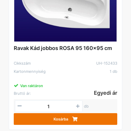
Ravak Kád jobbos ROSA 95 160x95 cm
Cikkszám
UH-152433
Kartonmennyiség
1 db
Van raktáron
Egyedi ár
Bruttó ár:
db
Kosárba