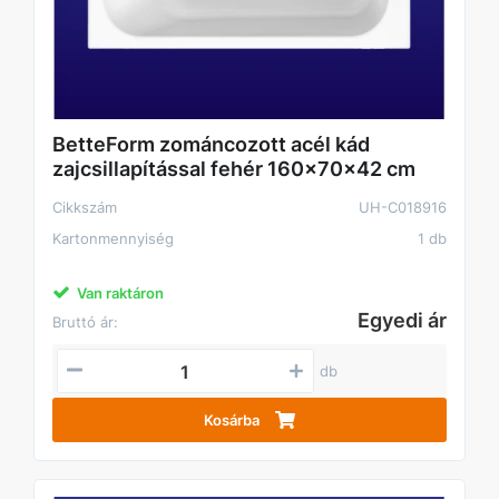
BetteForm zománcozott acél kád
zajcsillapítással fehér 160x70x42 cm
Cikkszám
UH-C018916
Kartonmennyiség
1 db
Van raktáron
Egyedi ár
Bruttó ár:
db
Kosárba