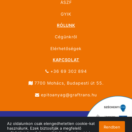
ÁSZF
GYIK
RÓLUNK
Cégünkről
Elérhetőségek
KAPCSOLAT
+36 69 302 894
7700 Mohács, Budapesti út 55.
epitoanyag@graftrans.hu
Az oldalunkon csak elengedhetetlen cookie-kat
© ÚJHÁZ GRÁF TRANS MOHÁCS 2026 Minden jog
Rendben
használunk. Ezek biztosítják a megfelelő
fenntartva!