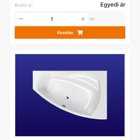
Egyedi ár
Bruttó ár:
db
Kosárba