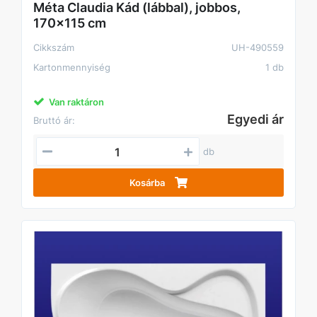
Méta Claudia Kád (lábbal), jobbos,
170x115 cm
Cikkszám
UH-490559
Kartonmennyiség
1 db
Van raktáron
Egyedi ár
Bruttó ár:
db
Kosárba