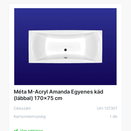
Méta M-Acryl Amanda Egyenes kád
(lábbal) 170x75 cm
Cikkszám
UH-137307
Kartonmennyiség
1 db
Van raktáron