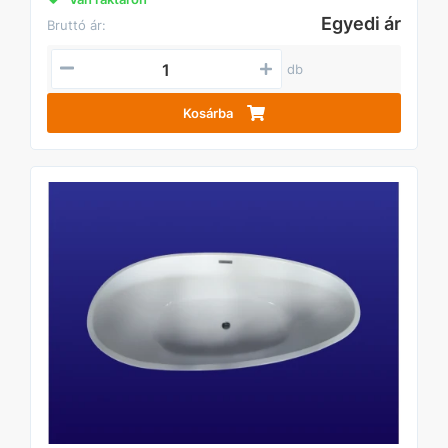
Egyedi ár
Bruttó ár:
db
Kosárba