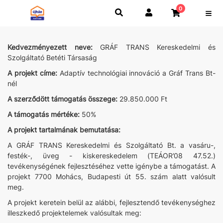
0
Kedvezményezett neve:
GRÁF TRANS Kereskedelmi és
Szolgáltató Betéti Társaság
A projekt címe:
Adaptív technológiai innováció a Gráf Trans Bt-
nél
A szerződött támogatás összege:
29.850.000 Ft
A támogatás mértéke:
50%
A projekt tartalmának bemutatása:
A GRÁF TRANS Kereskedelmi és Szolgáltató Bt. a vasáru-,
festék-, üveg - kiskereskedelem (TEÁOR’08 47.52.)
tevékenységének fejlesztéséhez vette igénybe a támogatást. A
projekt 7700 Mohács, Budapesti út 55. szám alatt valósult
meg.
A projekt keretein belül az alábbi, fejlesztendő tevékenységhez
illeszkedő projektelemek valósultak meg: