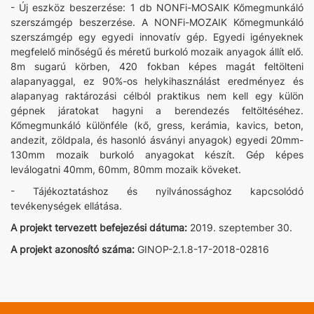
- Új eszköz beszerzése: 1 db NONFi-MOSAIK Kőmegmunkáló
szerszámgép beszerzése. A NONFi-MOZAIK Kőmegmunkáló
szerszámgép egy egyedi innovatív gép. Egyedi igényeknek
megfelelő minőségű és méretű burkoló mozaik anyagok állít elő.
8m sugarú körben, 420 fokban képes magát feltölteni
alapanyaggal, ez 90%-os helykihasználást eredményez és
alapanyag raktározási célból praktikus nem kell egy külön
gépnek járatokat hagyni a berendezés feltöltéséhez.
Kőmegmunkáló különféle (kő, gress, kerámia, kavics, beton,
andezit, zöldpala, és hasonló ásványi anyagok) egyedi 20mm-
130mm mozaik burkoló anyagokat készít. Gép képes
leválogatni 40mm, 60mm, 80mm mozaik köveket.
- Tájékoztatáshoz és nyilvánossághoz kapcsolódó
tevékenységek ellátása.
A projekt tervezett befejezési dátuma:
2019. szeptember 30.
A projekt azonosító száma:
GINOP-2.1.8-17-2018-02816