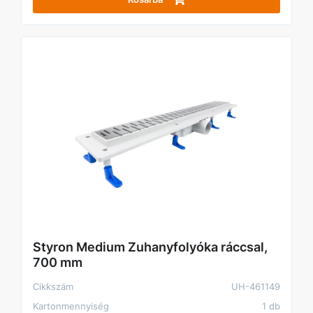
Styron Medium Zuhanyfolyóka ráccsal,
700 mm
Cikkszám
UH-461149
Kartonmennyiség
1 db