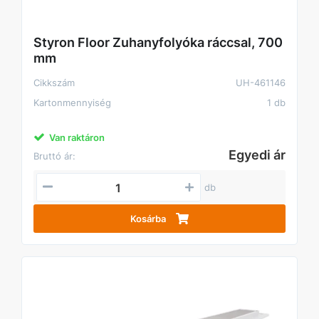
Styron Floor Zuhanyfolyóka ráccsal, 700
mm
Cikkszám
UH-461146
Kartonmennyiség
1 db
Van raktáron
Egyedi ár
Bruttó ár:
db
Kosárba