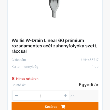
Wellis W-Drain Linear 60 prémium
rozsdamentes acél zuhanyfolyóka szett,
ráccsal
Cikkszám
UH-465717
Kartonmennyiség
1 db
Nincs raktáron
Egyedi ár
Bruttó ár:
db
Kosárba