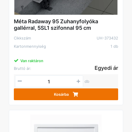
Méta Radaway 95 Zuhanyfolyóka
gallérral, 5SL1 szifonnal 95 cm
Cikkszám
UH-373432
Kartonmennyiség
1 db
Van raktáron
Egyedi ár
Bruttó ár:
db
Kosárba