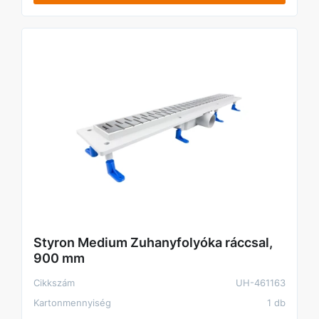
Styron Medium Zuhanyfolyóka ráccsal,
900 mm
Cikkszám
UH-461163
Kartonmennyiség
1 db