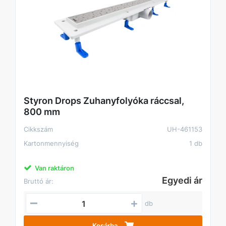
Styron Drops Zuhanyfolyóka ráccsal,
800 mm
Cikkszám
UH-461153
Kartonmennyiség
1 db
Van raktáron
Egyedi ár
Bruttó ár:
db
Kosárba