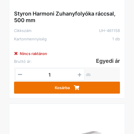
Styron Harmoni Zuhanyfolyóka ráccsal,
500 mm
Cikkszám
UH-461158
Kartonmennyiség
1 db
Nincs raktáron
Egyedi ár
Bruttó ár:
db
Kosárba