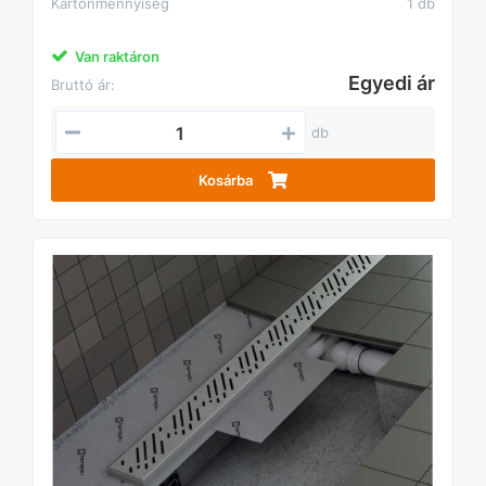
Kartonmennyiség
1 db
Van raktáron
Egyedi ár
Bruttó ár:
db
Kosárba