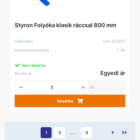
Styron Folyóka klasik ráccsal 800 mm
Cikkszám
UH-155927
Kartonmennyiség
1 db
Van raktáron
Egyedi ár
Bruttó ár:
db
Kosárba
1
2
. . .
3