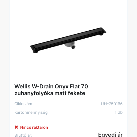
Wellis W-Drain Onyx Flat 70
zuhanyfolyóka matt fekete
Cikkszám
UH-750166
Kartonmennyiség
1 db
Nincs raktáron
Egyedi ár
Bruttó ár: