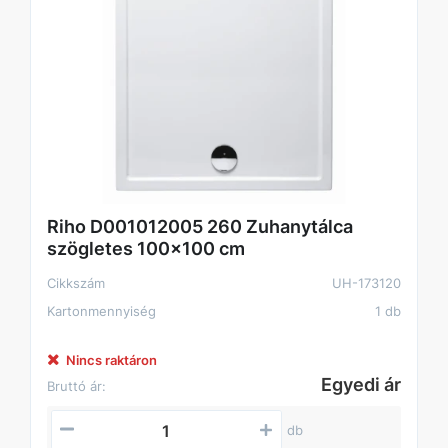
Riho D001012005 260 Zuhanytálca
szögletes 100x100 cm
Cikkszám
UH-173120
Kartonmennyiség
1 db
Nincs raktáron
Egyedi ár
Bruttó ár:
db