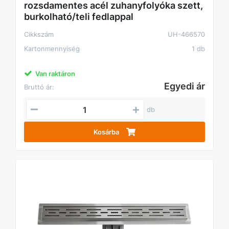
rozsdamentes acél zuhanyfolyóka szett,
burkolható/teli fedlappal
Cikkszám
UH-466570
Kartonmennyiség
1 db
Van raktáron
Egyedi ár
Bruttó ár:
db
Kosárba