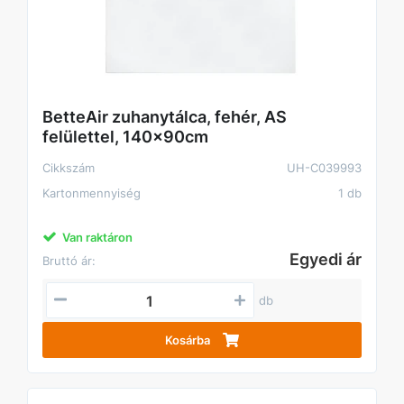
BetteAir zuhanytálca, fehér, AS
felülettel, 140x90cm
Cikkszám
UH-C039993
Kartonmennyiség
1 db
Van raktáron
Egyedi ár
Bruttó ár:
db
Kosárba