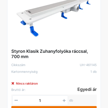
Styron Klasik Zuhanyfolyóka ráccsal,
700 mm
Cikkszám
UH-461145
Kartonmennyiség
1 db
Nincs raktáron
Egyedi ár
Bruttó ár:
db