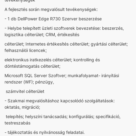
A fejlesztés során megvalósult tevékenységek:
- 1 db DellPower Edge R730 Szerver beszerzése
- Helybe telepített üzleti szoftverek bevezetése: beszerzés,
logisztika célterület; CRM, értékesítés
célterület; Internetes értékesítés célterület; gyártási célterület;
felhasználói licencek;
elektronikus iratkezelés célterület; kontrolling és
döntéstámogatás célterület;
Microsoft SQL Server Szoftver; munkafolyamat- irányítási
rendszer (WF); pénzügy,
számvitel célterület
- Szakmai megvalósításhoz kapcsolódó szolgáltatások:
oktatás, migráció;
telepítés; helyszíni tanácsadás; konfigurálás; specifikáció,
testreszabás
- tájékoztatás és nyilvánosság feladatai.