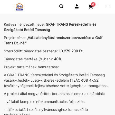
0
Kedvezményezett neve:
GRÁF TRANS Kereskedelmi és
Szolgáltató Betéti Társaság
Projekt címe:
„Vállalatirányítási rendszer bevezetése a Gráf
Trans Bt.-nél”
Szerződött támogatás összege:
10.279.200 Ft
Támogatás mértéke (%-ban):
40%
Projekt tartalmának bemutatása:
A GRÁF TRANS Kereskedelmi és Szolgáltató Betéti Társaság
vasáru-,festék-,üveg-kiskereskedelem (TEÁOR’08 47.52)
tevékenységének fejlesztéséhez vette igénybe a támogatást.
A projekt által megvalósított beruházási elemek az alábbiak:
- vállalati komplex infokommunikációs fejlesztés
- tájékoztatáshoz és nyilvánossághoz kapcsolódó
tevékenységek