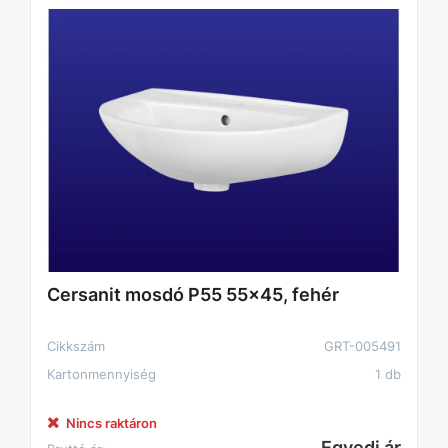
Cersanit mosdó P55 55x45, fehér
Cikkszám
GRT-005491
Kartonmennyiség
1 db
Nincs raktáron
Egyedi ár