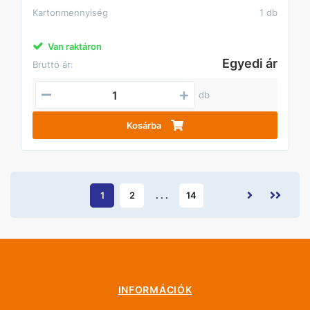
Kartonmennyiség
1 db
Van raktáron
Egyedi ár
Bruttó ár:
db
Kosárba
1
2
. . .
14
INFORMÁCIÓK