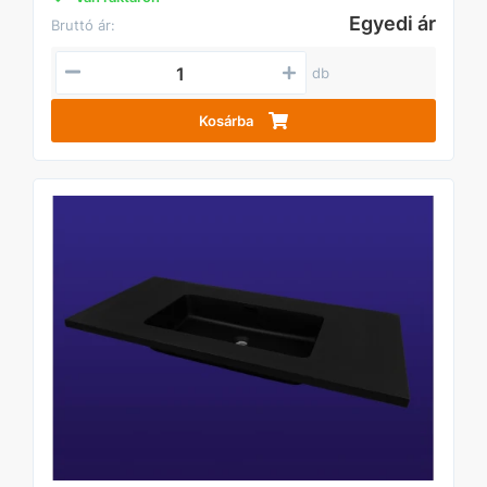
Egyedi ár
Bruttó ár:
db
Kosárba