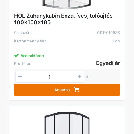
HOL Zuhanykabin Enza, íves, tolóajtós
100x100x185
Cikkszám
GRT-010636
Kartonmennyiség
1 db
Van raktáron
Egyedi ár
Bruttó ár:
db
Kosárba