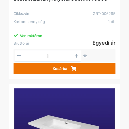
Cikkszám
GRT-006295
Kartonmennyiség
1 db
Van raktáron
Egyedi ár
Bruttó ár:
db
Kosárba