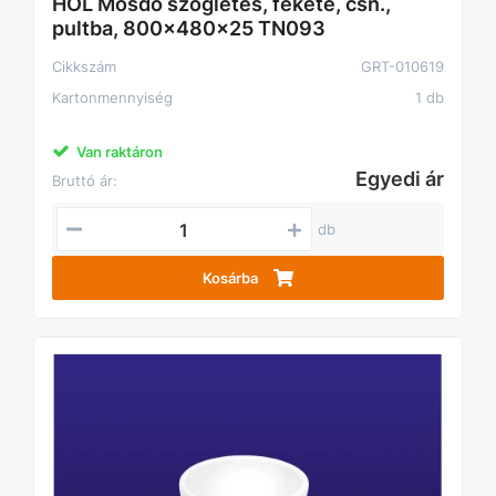
HOL Mosdó szögletes, fekete, csn.,
pultba, 800x480x25 TN093
Cikkszám
GRT-010619
Kartonmennyiség
1 db
Van raktáron
Egyedi ár
Bruttó ár:
db
Kosárba