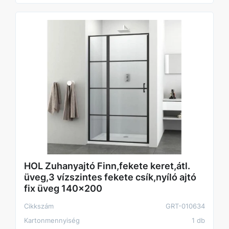
HOL Zuhanyajtó Finn,fekete keret,átl.
üveg,3 vízszintes fekete csík,nyíló ajtó
fix üveg 140x200
Cikkszám
GRT-010634
Kartonmennyiség
1 db