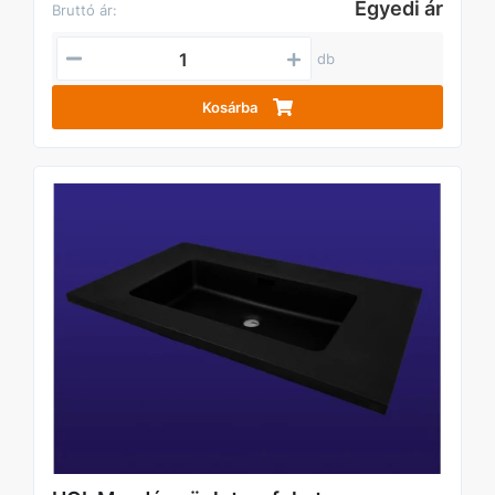
Egyedi ár
Bruttó ár:
db
Kosárba