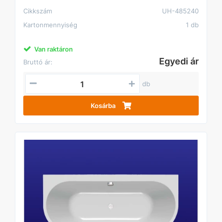
Cikkszám
UH-485240
Kartonmennyiség
1 db
Van raktáron
Egyedi ár
Bruttó ár:
db
Kosárba