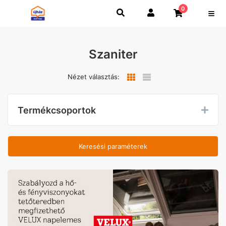
0
Szaniter
Nézet választás:
Termékcsoportok
Keresési paraméterek