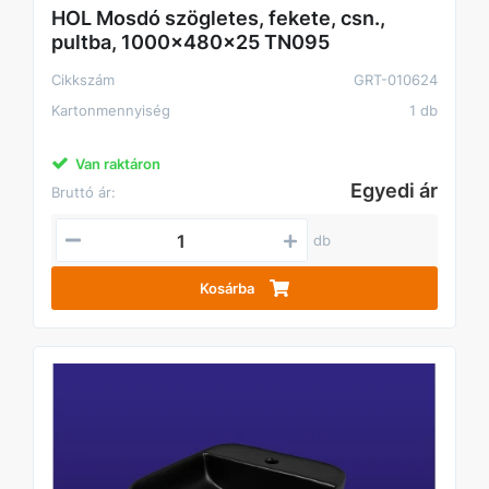
HOL Mosdó szögletes, fekete, csn.,
pultba, 1000x480x25 TN095
Cikkszám
GRT-010624
Kartonmennyiség
1 db
Van raktáron
Egyedi ár
Bruttó ár:
db
Kosárba