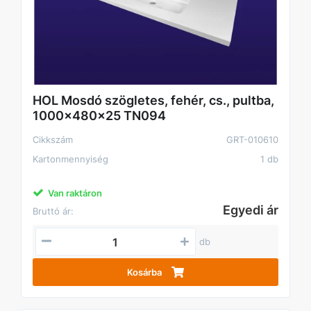
HOL Mosdó szögletes, fehér, cs., pultba,
1000x480x25 TN094
Cikkszám
GRT-010610
Kartonmennyiség
1 db
Van raktáron
Egyedi ár
Bruttó ár:
db
Kosárba