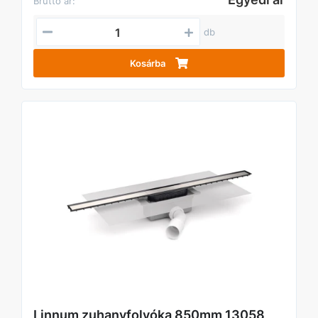
Bruttó ár:
db
Kosárba
Linnum zuhanyfolyóka 850mm 13058