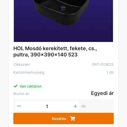
HOL Mosdó kerekített, fekete, cs.,
pultra, 390x390x140 523
Cikkszám
GRT-010625
Kartonmennyiség
1 db
Van raktáron
Egyedi ár
Bruttó ár:
db
Kosárba