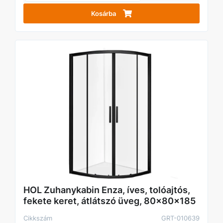
Kosárba
HOL Zuhanykabin Enza, íves, tolóajtós,
fekete keret, átlátszó üveg, 80x80x185
Cikkszám
GRT-010639