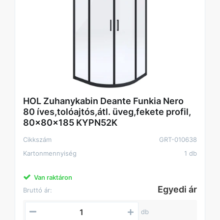
HOL Zuhanykabin Deante Funkia Nero
80 íves,tolóajtós,átl. üveg,fekete profil,
80x80x185 KYPN52K
Cikkszám
GRT-010638
Kartonmennyiség
1 db
Van raktáron
Egyedi ár
Bruttó ár:
db