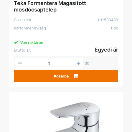
Teka Formentera Magasított
mosdócsaptelep
Cikkszám
UH-590439
Kartonmennyiség
1 db
Van raktáron
Egyedi ár
Bruttó ár:
db
Kosárba