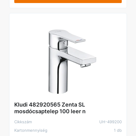
Kludi 482920565 Zenta SL
mosdócsaptelep 100 leer n
Cikkszám
UH-499200
Kartonmennyiség
1 db