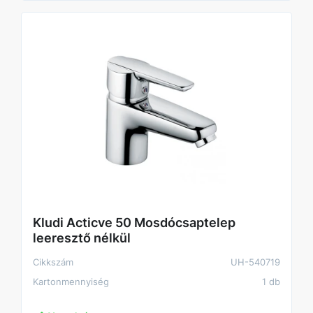
Kludi Acticve 50 Mosdócsaptelep
leeresztő nélkül
Cikkszám
UH-540719
Kartonmennyiség
1 db