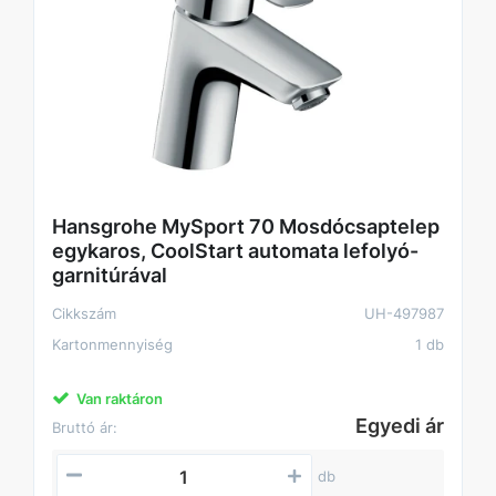
Hansgrohe MySport 70 Mosdócsaptelep
egykaros, CoolStart automata lefolyó-
garnitúrával
Cikkszám
UH-497987
Kartonmennyiség
1 db
Van raktáron
Egyedi ár
Bruttó ár:
db