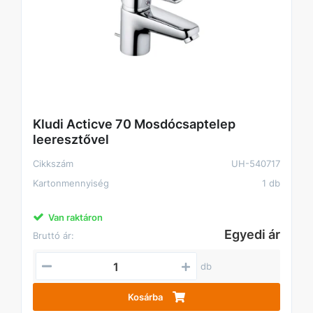
Kludi Acticve 70 Mosdócsaptelep
leeresztővel
Cikkszám
UH-540717
Kartonmennyiség
1 db
Van raktáron
Egyedi ár
Bruttó ár:
db
Kosárba