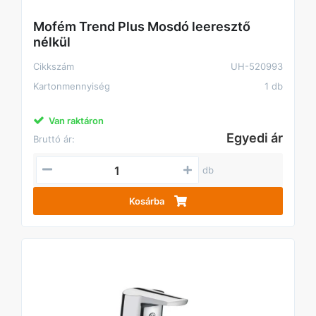
Mofém Trend Plus Mosdó leeresztő
nélkül
Cikkszám
UH-520993
Kartonmennyiség
1 db
Van raktáron
Egyedi ár
Bruttó ár:
db
Kosárba