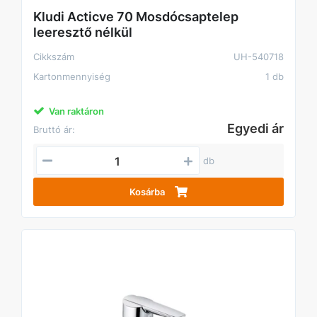
Kludi Acticve 70 Mosdócsaptelep
leeresztő nélkül
Cikkszám
UH-540718
Kartonmennyiség
1 db
Van raktáron
Egyedi ár
Bruttó ár:
db
Kosárba