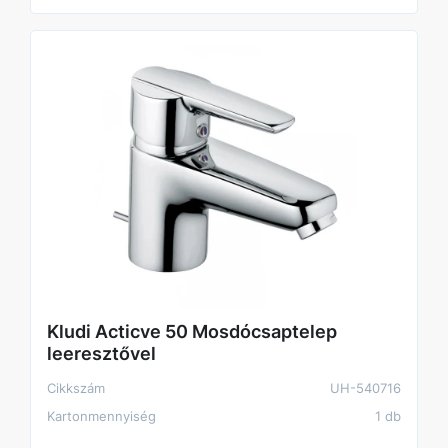
Kludi Acticve 50 Mosdócsaptelep
leeresztővel
Cikkszám
UH-540716
Kartonmennyiség
1 db