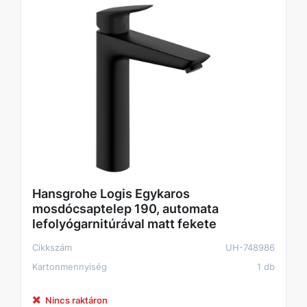
Hansgrohe Logis Egykaros
mosdócsaptelep 190, automata
lefolyógarnitúrával matt fekete
Cikkszám
UH-748986
Kartonmennyiség
1 db
Nincs raktáron