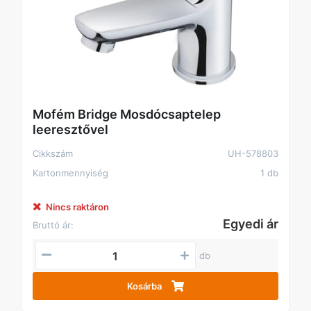
Mofém Bridge Mosdócsaptelep
leeresztővel
Cikkszám
UH-578803
Kartonmennyiség
1 db
Nincs raktáron
Egyedi ár
Bruttó ár:
db
Kosárba