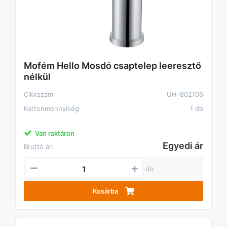
Mofém Hello Mosdó csaptelep leeresztő
nélkül
Cikkszám
UH-802106
Kartonmennyiség
1 db
Van raktáron
Egyedi ár
Bruttó ár:
db
Kosárba