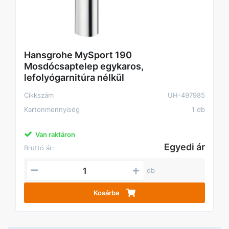
Hansgrohe MySport 190
Mosdócsaptelep egykaros,
lefolyógarnitúra nélkül
Cikkszám
UH-497985
Kartonmennyiség
1 db
Van raktáron
Egyedi ár
Bruttó ár:
db
Kosárba