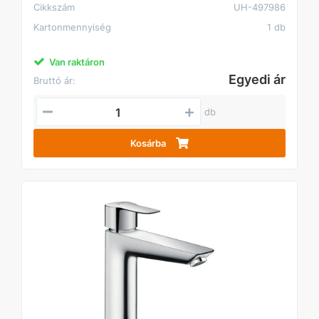
Cikkszám
UH-497986
Kartonmennyiség
1 db
Van raktáron
Egyedi ár
Bruttó ár:
db
Kosárba