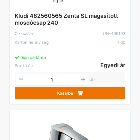
Kludi 482560565 Zenta SL magasított
mosdócsap 240
Cikkszám
UH-499193
Kartonmennyiség
1 db
Van raktáron
Egyedi ár
Bruttó ár:
db
Kosárba