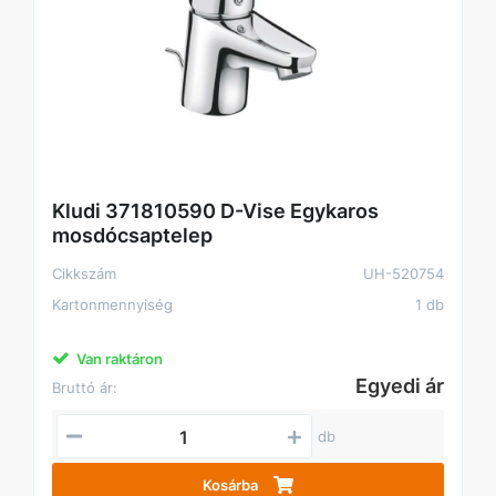
Kludi 371810590 D-Vise Egykaros
mosdócsaptelep
Cikkszám
UH-520754
Kartonmennyiség
1 db
Van raktáron
Egyedi ár
Bruttó ár:
db
Kosárba