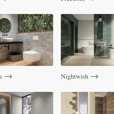
ra
Nightwish
⟶
⟶