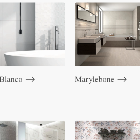
 Blanco
Marylebone
⟶
⟶