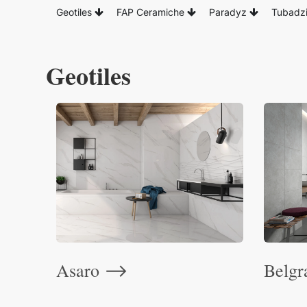
Geotiles
FAP Ceramiche
Paradyz
Tubadz
Geotiles
Asaro
Belgr
⟶