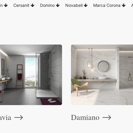
in
Cersanit
Domino
Novabell
Marca Corona
avia
Damiano
⟶
⟶