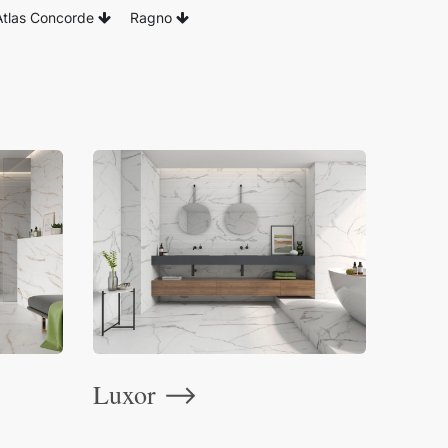
Atlas Concorde
Ragno
Luxor
⟶