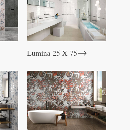
Lumina 25 X 75
⟶