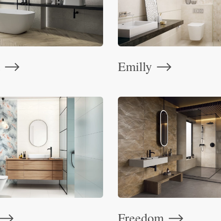
t
Emilly
⟶
⟶
Freedom
⟶
⟶