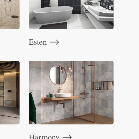
Esten
⟶
Harmony
⟶