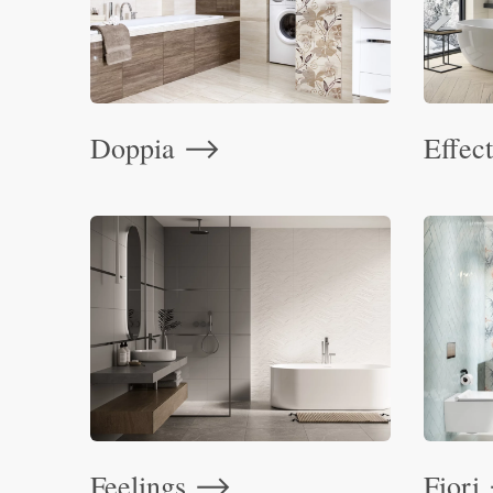
Doppia
Effec
⟶
Feelings
Fiori
⟶