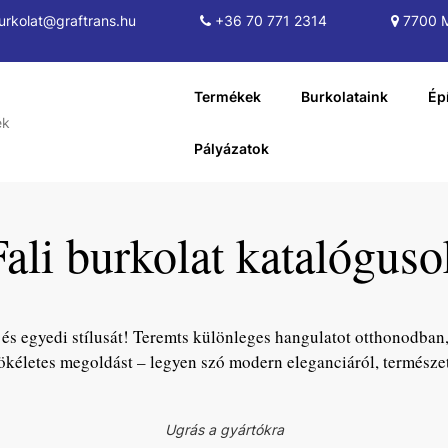
rkolat@graftrans.hu
+36 70 771 2314
7700 M
Termékek
Burkolataink
Ép
Pályázatok
Fali burkolat katalóguso
 és egyedi stílusát! Teremts különleges hangulatot otthonodban
ökéletes megoldást – legyen szó modern eleganciáról, természet
Ugrás a gyártókra