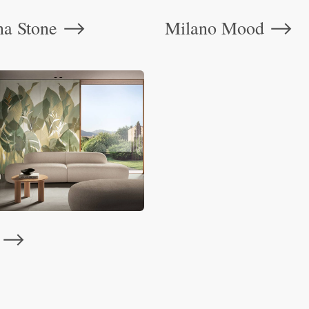
na Stone
Milano Mood
⟶
⟶
o
⟶