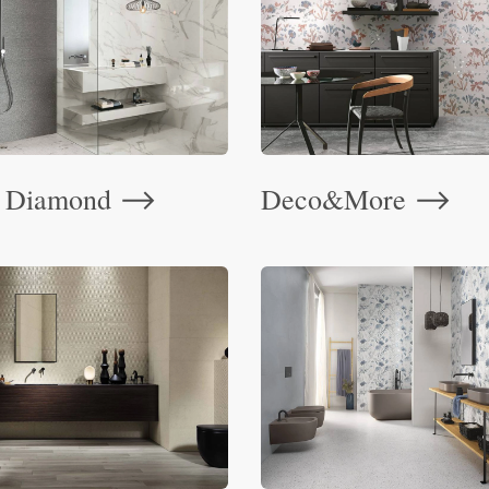
 Diamond
Deco&More
⟶
⟶