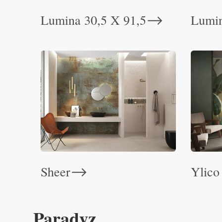
Lumina 30,5 X 91,5
Lumi
⟶
Sheer
Ylic
⟶
Paradyz