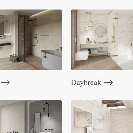
Daybreak
⟶
⟶