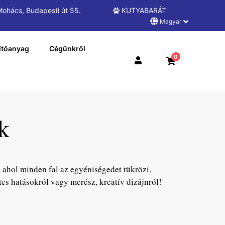
ohács, Budapesti út 55.
KUTYABARÁT
Magyar
ítőanyag
Cégünkről
0
k
, ahol minden fal az egyéniségedet tükrözi.
es hatásokról vagy merész, kreatív dizájnról!