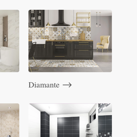
Diamante
⟶