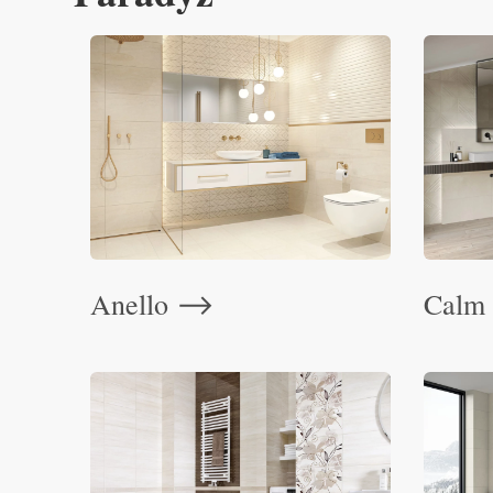
Anello
Calm
⟶