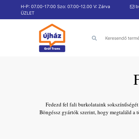
H-P: 07.00-17:00 Szo: 07.00-12.00 V: Zárva
bu
ÜZLET
Fedezd fel fali burkolataink sokszínűségét
Böngéssz gyártók szerint, hogy megtaláld a t