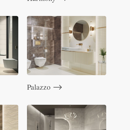
Palazzo
⟶