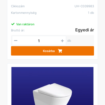
Cikkszám
UH-C039983
Kartonmennyiség
1 db
Van raktáron
Egyedi ár
Bruttó ár:
db
Kosárba