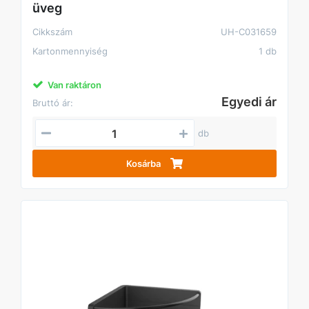
üveg
Cikkszám
UH-C031659
Kartonmennyiség
1 db
Van raktáron
Egyedi ár
Bruttó ár:
db
Kosárba