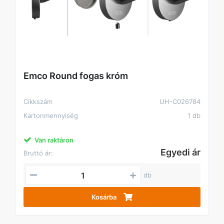
Emco Round fogas króm
Cikkszám
UH-C026784
Kartonmennyiség
1 db
Van raktáron
Egyedi ár
Bruttó ár:
db
Kosárba