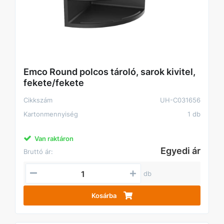
Emco Round polcos tároló, sarok kivitel,
fekete/fekete
Cikkszám
UH-C031656
Kartonmennyiség
1 db
Van raktáron
Egyedi ár
Bruttó ár:
db
Kosárba