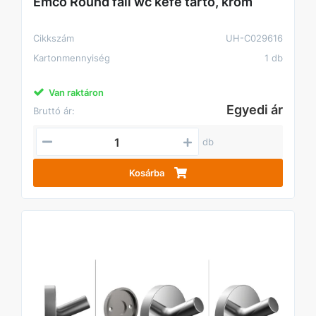
Emco Round fali wc kefe tartó, króm
Cikkszám
UH-C029616
Kartonmennyiség
1 db
Van raktáron
Egyedi ár
Bruttó ár:
db
Kosárba