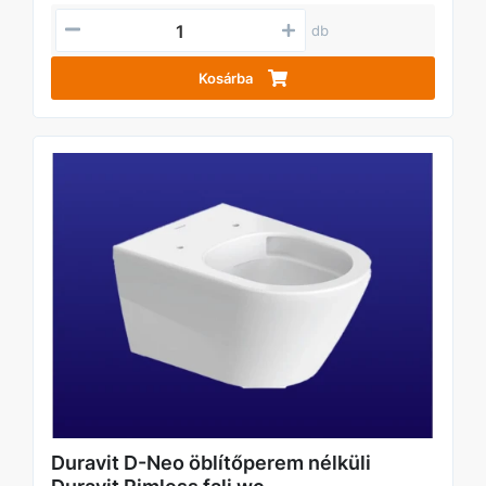
db
Kosárba
Duravit D-Neo öblítőperem nélküli