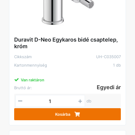
Duravit D-Neo Egykaros bidé csaptelep,
króm
Cikkszám
UH-C035007
Kartonmennyiség
1 db
Van raktáron
Egyedi ár
Bruttó ár:
db
Kosárba