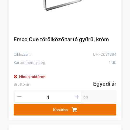
Emco Cue törölköző tartó gyűrű, króm
Cikkszám
UH-C031664
Kartonmennyiség
1 db
Nincs raktáron
Egyedi ár
Bruttó ár:
db
Kosárba