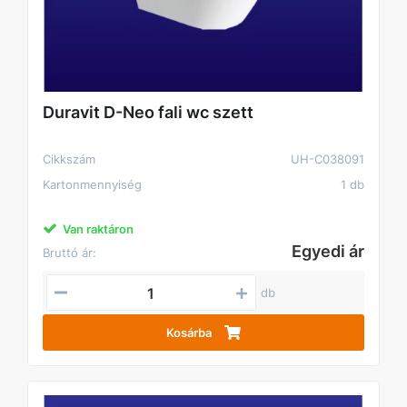
Duravit D-Neo fali wc szett
Cikkszám
UH-C038091
Kartonmennyiség
1 db
Van raktáron
Egyedi ár
Bruttó ár:
db
Kosárba