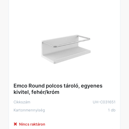
Emco Round polcos tároló, egyenes
kivitel, fehér/króm
Cikkszám
UH-C031651
Kartonmennyiség
1 db
Nincs raktáron