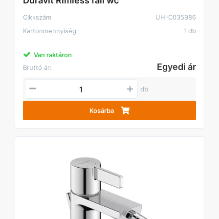
Duravit Rimless fali wc
Cikkszám
UH-C035986
Kartonmennyiség
1 db
Van raktáron
Egyedi ár
Bruttó ár:
db
Kosárba