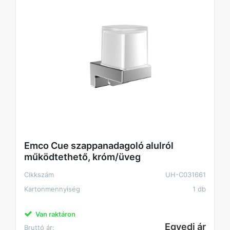
Emco Cue szappanadagoló alulról
működtethető, króm/üveg
Cikkszám
UH-C031661
Kartonmennyiség
1 db
Van raktáron
Egyedi ár
Bruttó ár: