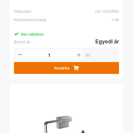
Cikkszám
UH-C031665
Kartonmennyiség
1 db
Van raktáron
Egyedi ár
Bruttó ár:
db
Kosárba