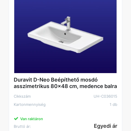
Duravit D-Neo Beépíthető mosdó
asszimetrikus 80x48 cm, medence balra
Cikkszám
UH-C036015
Kartonmennyiség
1 db
Van raktáron
Egyedi ár
Bruttó ár: