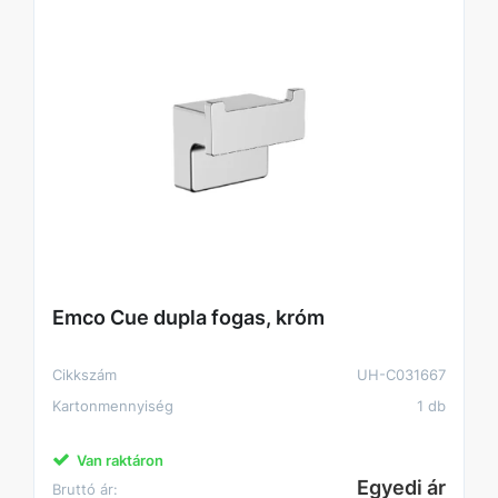
Emco Cue dupla fogas, króm
Cikkszám
UH-C031667
Kartonmennyiség
1 db
Van raktáron
Egyedi ár
Bruttó ár: