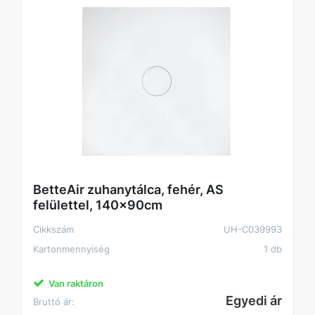
BetteAir zuhanytálca, fehér, AS
felülettel, 140x90cm
Cikkszám
UH-C039993
Kartonmennyiség
1 db
Van raktáron
Egyedi ár
Bruttó ár: