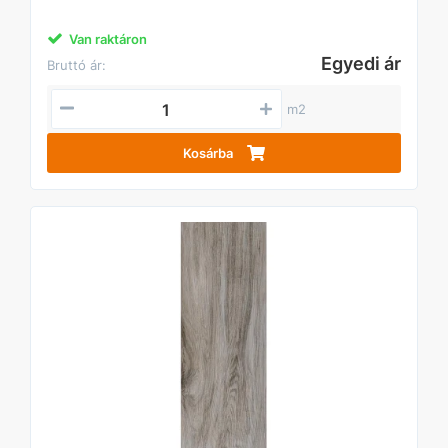
Van raktáron
Egyedi ár
Bruttó ár:
m2
Kosárba