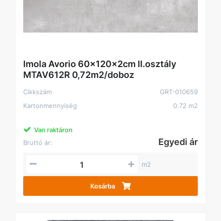
Imola Avorio 60x120x2cm II.osztály
MTAV612R 0,72m2/doboz
Cikkszám
GRT-010659
Kartonmennyiség
0.72 m2
Van raktáron
Egyedi ár
Bruttó ár:
m2
Kosárba