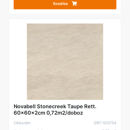
Kosárba
Novabell Stonecreek Taupe Rett.
60x60x2cm 0,72m2/doboz
Cikkszám
GRT-003754