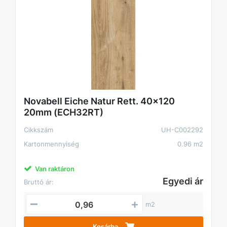
Novabell Eiche Natur Rett. 40x120
20mm (ECH32RT)
Cikkszám
UH-C002292
Kartonmennyiség
0.96 m2
Van raktáron
Egyedi ár
Bruttó ár:
m2
Kosárba