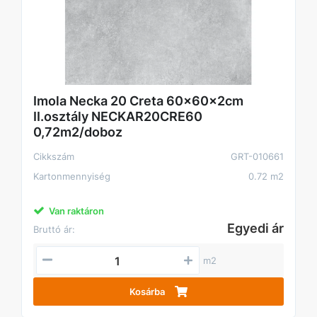
Imola Necka 20 Creta 60x60x2cm
II.osztály NECKAR20CRE60
0,72m2/doboz
Cikkszám
GRT-010661
Kartonmennyiség
0.72 m2
Van raktáron
Egyedi ár
Bruttó ár:
m2
Kosárba