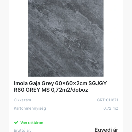
Imola Gaja Grey 60x60x2cm SGJGY
R60 GREY MS 0,72m2/doboz
Cikkszám
GRT-011871
Kartonmennyiség
0.72 m2
Van raktáron
Egyedi ár
Bruttó ár: