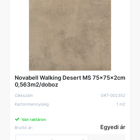
Novabell Walking Desert MS 75x75x2cm
0,563m2/doboz
Cikkszám
GRT-002352
Kartonmennyiség
1 m2
Van raktáron
Egyedi ár
Bruttó ár: