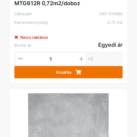
MTG612R 0,72m2/doboz
Cikkszám
GRT-010660
Kartonmennyiség
0.72 m2
Nincs raktáron
Egyedi ár
Bruttó ár:
m2
Kosárba