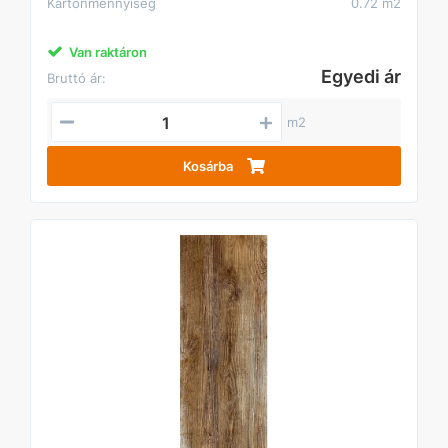
Kartonmennyiség
0.72 m2
Van raktáron
Egyedi ár
Bruttó ár:
m2
Kosárba