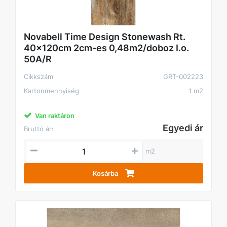
Novabell Time Design Stonewash Rt.
40x120cm 2cm-es 0,48m2/doboz I.o.
50A/R
Cikkszám
GRT-002223
Kartonmennyiség
1 m2
Van raktáron
Egyedi ár
Bruttó ár:
m2
Kosárba