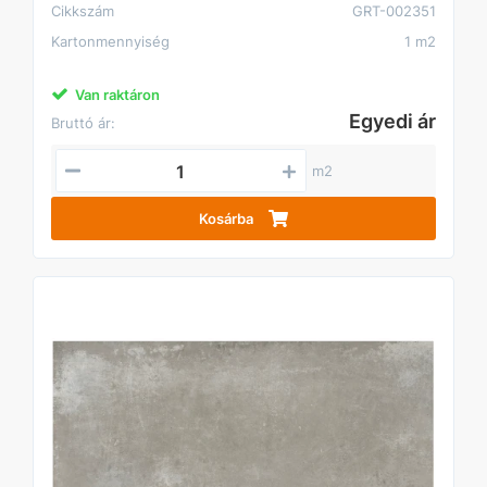
Cikkszám
GRT-002351
Kartonmennyiség
1 m2
Van raktáron
Egyedi ár
Bruttó ár:
m2
Kosárba