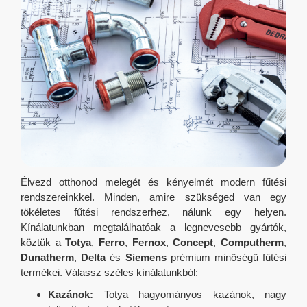
Élvezd otthonod melegét és kényelmét modern fűtési
rendszereinkkel. Minden, amire szükséged van egy
tökéletes fűtési rendszerhez, nálunk egy helyen.
Kínálatunkban megtalálhatóak a legnevesebb gyártók,
köztük a
Totya
,
Ferro
,
Fernox
,
Concept
,
Computherm
,
Dunatherm
,
Delta
és
Siemens
prémium minőségű fűtési
termékei. Válassz széles kínálatunkból:
Kazánok:
Totya hagyományos kazánok, nagy