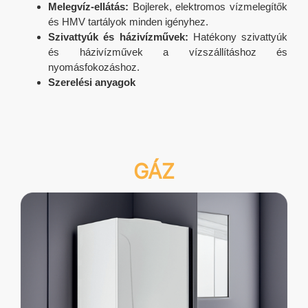
Melegvíz-ellátás:
Bojlerek, elektromos vízmelegítők
és HMV tartályok minden igényhez.
Szivattyúk és házivízművek:
Hatékony szivattyúk
és házivízművek a vízszállításhoz és
nyomásfokozáshoz.
Szerelési anyagok
GÁZ