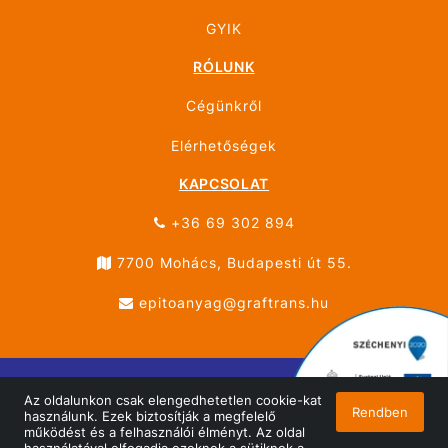
GYIK
RÓLUNK
Cégünkről
Elérhetőségek
KAPCSOLAT
+36 69 302 894
7700 Mohács, Budapesti út 55.
epitoanyag@graftrans.hu
Az oldalunkon csak elengedhetetlen cookie-kat
© ÚJHÁZ GRÁF TRANS MOHÁCS 2026 Minden jog
Rendben
használunk. Ezek biztosítják a megfelelő
fenntartva!
működést és a felhasználói élményt. Az oldal