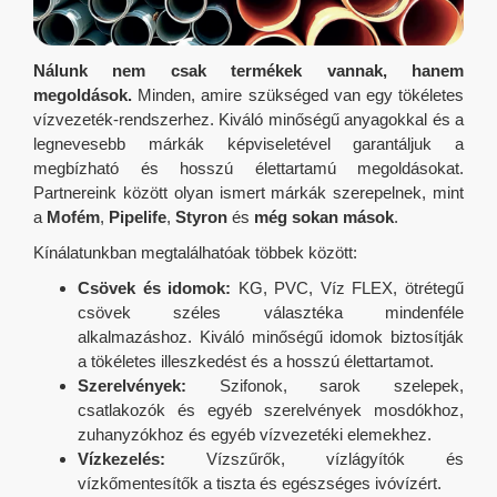
Nálunk nem csak termékek vannak, hanem
megoldások.
Minden, amire szükséged van egy tökéletes
vízvezeték-rendszerhez.
Kiváló minőségű anyagokkal és a
legnevesebb márkák képviseletével garantáljuk a
megbízható és hosszú élettartamú megoldásokat.
Partnereink között olyan ismert márkák szerepelnek, mint
a
Mofém
,
Pipelife
,
Styron
és
még sokan mások
.
Kínálatunkban megtalálhatóak többek között:
Csövek és idomok:
KG, PVC, Víz FLEX, ötrétegű
csövek széles választéka mindenféle
alkalmazáshoz. Kiváló minőségű idomok biztosítják
a tökéletes illeszkedést és a hosszú élettartamot.
Szerelvények:
Szifonok, sarok szelepek,
csatlakozók és egyéb szerelvények mosdókhoz,
zuhanyzókhoz és egyéb vízvezetéki elemekhez.
Vízkezelés:
Vízszűrők, vízlágyítók és
vízkőmentesítők a tiszta és egészséges ivóvízért.