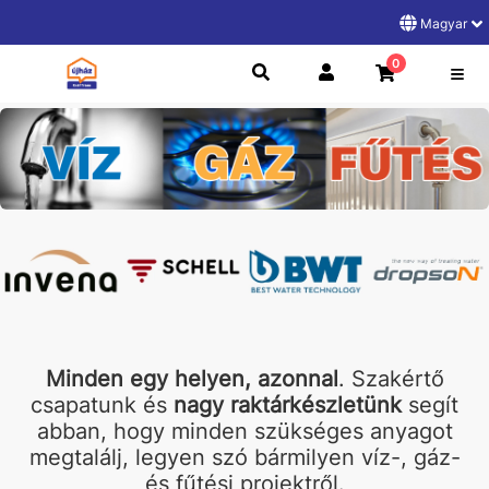
Magyar
0
Minden egy helyen, azonnal
. Szakértő
csapatunk és
nagy raktárkészletünk
segít
abban, hogy minden szükséges anyagot
megtalálj, legyen szó bármilyen víz-, gáz-
és fűtési projektről.