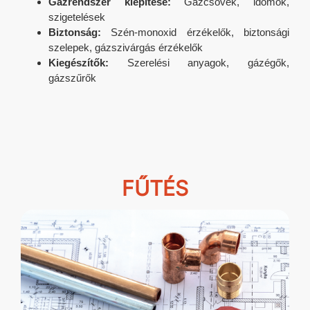
Gázrendszer kiépítése:
Gázcsövek, idomok,
szigetelések
Biztonság:
Szén-monoxid érzékelők, biztonsági
szelepek, gázszivárgás érzékelők
Kiegészítők:
Szerelési anyagok, gázégők,
gázszűrők
FŰTÉS