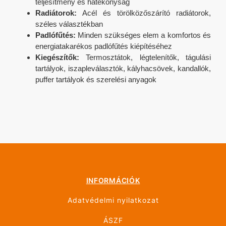
teljesítmény és hatékonyság
Radiátorok:
Acél és törölközőszárító radiátorok,
széles választékban
Padlófűtés:
Minden szükséges elem a komfortos és
energiatakarékos padlófűtés kiépítéséhez
Kiegészítők:
Termosztátok, légtelenítők, tágulási
tartályok, iszapleválasztók, kályhacsövek, kandallók,
puffer tartályok és szerelési anyagok
INFORMÁCIÓK
Adatvédelmi nyilatkozat
ÁSZF