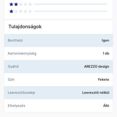
Tulajdonságok
Bontható
Igen
Kartonmennyiség
1 db
Gyártó
AREZZO design
Szín
Fekete
Leeresztőszelep
Leeresztő nélkül
Elhelyezés
Álló