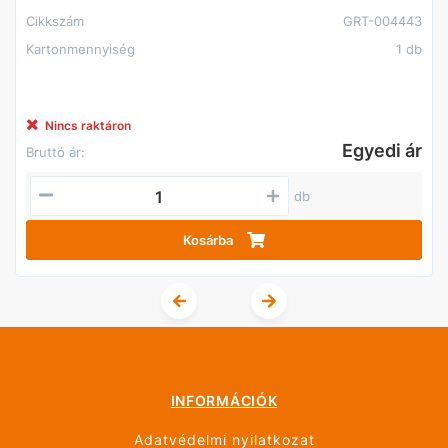
Cikkszám
GRT-004443
Kartonmennyiség
1 db
Nincs raktáron
Egyedi ár
Bruttó ár:
db
Kosárba
INFORMÁCIÓK
Adatvédelmi nyilatkozat