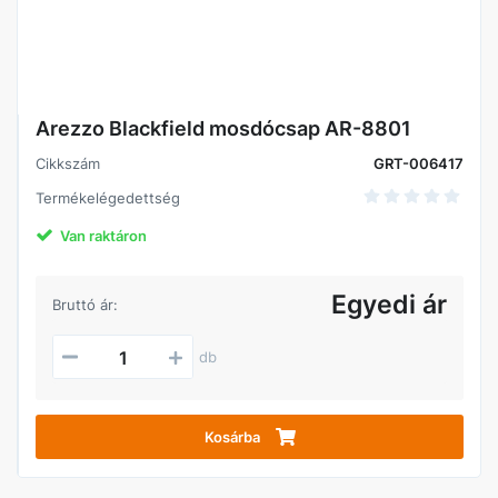
Arezzo Blackfield mosdócsap AR-8801
Cikkszám
GRT-006417
Termékelégedettség
Van raktáron
Egyedi ár
Bruttó ár:
db
Kosárba