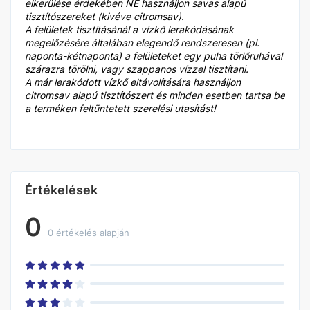
elkerülése érdekében NE használjon savas alapú
tisztítószereket (kivéve citromsav).
A felületek tisztításánál a vízkő lerakódásának
megelőzésére általában elegendő rendszeresen (pl.
naponta-kétnaponta) a felületeket egy puha törlőruhával
szárazra törölni, vagy szappanos vízzel tisztítani.
A már lerakódott vízkő eltávolítására használjon
citromsav alapú tisztítószert és minden esetben tartsa be
a terméken feltüntetett szerelési utasítást!
Értékelések
0
0 értékelés alapján