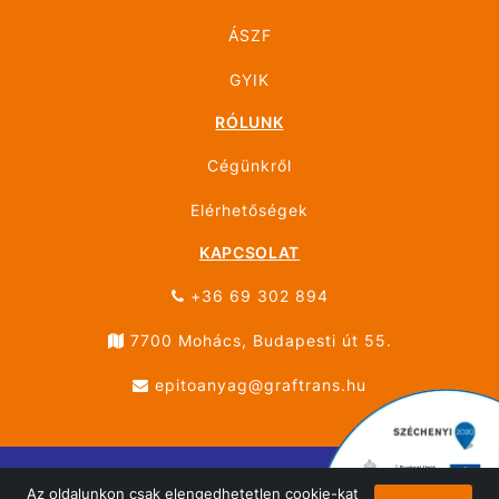
ÁSZF
GYIK
RÓLUNK
Cégünkről
Elérhetőségek
KAPCSOLAT
+36 69 302 894
7700 Mohács, Budapesti út 55.
epitoanyag@graftrans.hu
Az oldalunkon csak elengedhetetlen cookie-kat