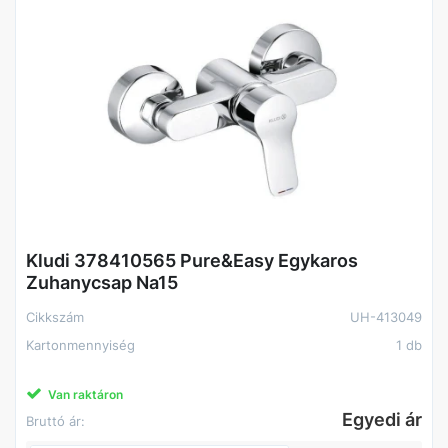
Kludi 378410565 Pure&Easy Egykaros
Zuhanycsap Na15
Cikkszám
UH-413049
Kartonmennyiség
1 db
Van raktáron
Egyedi ár
Bruttó ár: