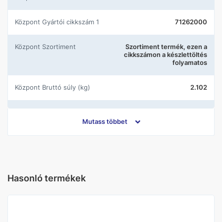
központ Gyártói cikkszám 1
71262000
központ Szortiment
Szortiment termék, ezen a
cikkszámon a készlettöltés
folyamatos
központ Bruttó súly (kg)
2.102
központ Nettó súly (kg)
1.59
Mutass többet
központ Cikkpár
UH-442798
Gyártó
Hansgrohe
Hasonló termékek
Szín
Króm
Falsík alatti
Nem