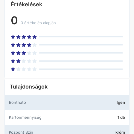
Értékelések
0
0 értékelés alapján
Tulajdonságok
Bontható
Igen
Kartonmennyiség
1 db
központ Szín
króm