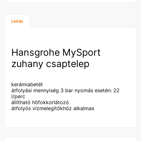
Leírás
Hansgrohe MySport
zuhany csaptelep
kerámiabetét
átfolyási mennyiség 3 bar nyomás esetén: 22
l/perc
állítható hőfokkorlátozó
átfolyós vízmelegítőkhöz alkalmas