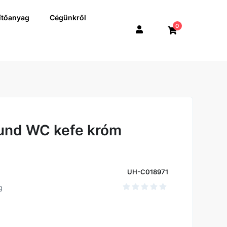
ítőanyag
Cégünkről
0
und WC kefe króm
UH-C018971
g