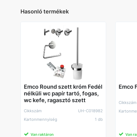
Hasonló termékek
Emco Round szett króm Fedél
Emco F
nélküli wc papír tartó, fogas,
wc kefe, ragasztó szett
Cikkszám
Cikkszám
UH-C018982
Kartonme
Kartonmennyiség
1 db
Van raktáron
Van ra