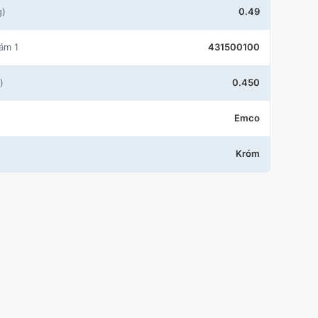
g)
0.49
zám 1
431500100
)
0.450
Emco
Króm