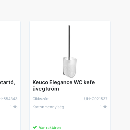
tartó,
Keuco Elegance WC kefe
üveg króm
H-654343
Cikkszám
UH-C021537
1 db
Kartonmennyiség
1 db
Van raktáron