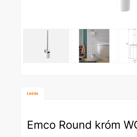
Leírás
Emco Round króm WC