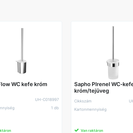
low WC kefe króm
Sapho PIreneI WC-kefe
króm/tejüveg
UH-C018997
Cikkszám
U
nnyiség
1 db
Kartonmennyiség
ktáron
Van raktáron