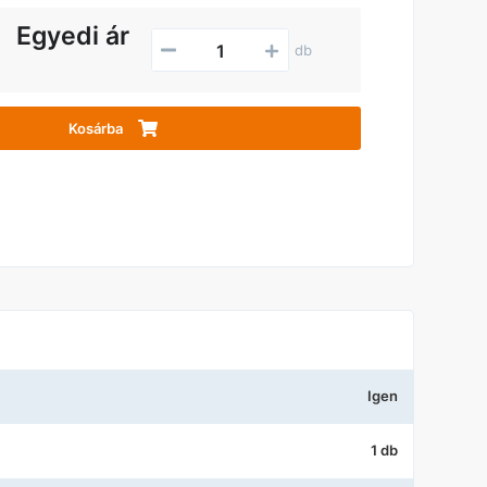
Egyedi ár
db
Kosárba
Igen
1 db