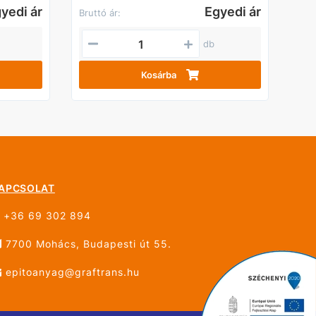
yedi ár
Egyedi ár
Bruttó ár:
db
Kosárba
APCSOLAT
+36 69 302 894
7700 Mohács, Budapesti út 55.
epitoanyag@graftrans.hu