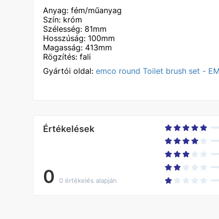
Anyag: fém/műanyag
Szín: króm
Szélesség: 81mm
Hosszúság: 100mm
Magasság: 413mm
Rögzítés: fali
Gyártói oldal:
emco round Toilet brush set - 
Értékelések
0
0 értékelés alapján