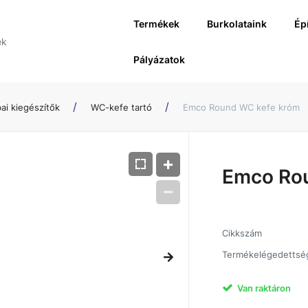
Termékek
Burkolataink
Ép
Pályázatok
ai kiegészítők
WC-kefe tartó
Emco Round WC kefe króm
Emco Ro
Cikkszám
Termékelégedettsé
Van raktáron