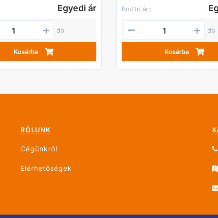
Egyedi ár
Eg
Bruttó ár:
db
db
Kosárba
Kosárba
RÓLUNK
K
Cégünkről
Elérhetőségek