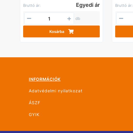
Egyedi ár
Bruttó ár:
Bruttó ár:
db
Kosárba
INFORMÁCIÓK
Adatvédelmi nyilatkozat
ÁSZF
GYIK