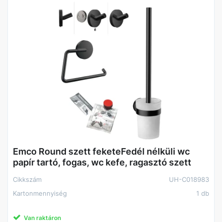
Emco Round szett feketeFedél nélküli wc
papír tartó, fogas, wc kefe, ragasztó szett
Cikkszám
UH-C018983
Kartonmennyiség
1 db
Van raktáron