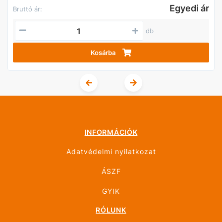
Egyedi ár
Bruttó ár:
db
Kosárba
INFORMÁCIÓK
Adatvédelmi nyilatkozat
ÁSZF
GYIK
RÓLUNK