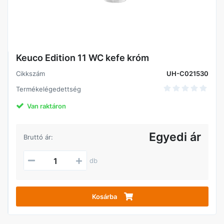
Keuco Edition 11 WC kefe króm
Cikkszám
UH-C021530
Termékelégedettség
Van raktáron
Egyedi ár
Bruttó ár:
db
Kosárba