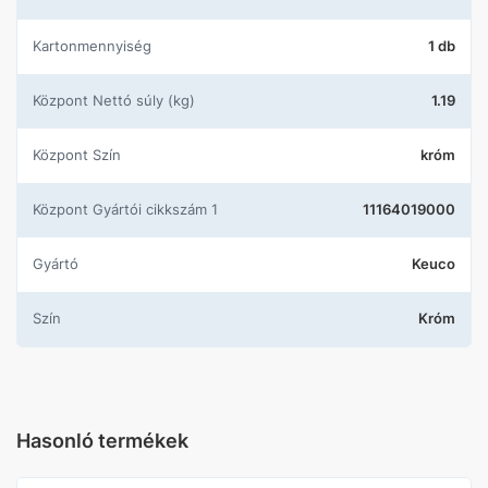
Kartonmennyiség
1 db
központ Nettó súly (kg)
1.19
központ Szín
króm
központ Gyártói cikkszám 1
11164019000
Gyártó
Keuco
Szín
Króm
Hasonló termékek