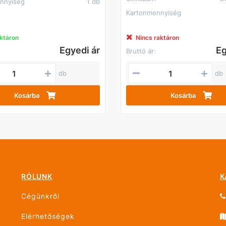
nnyiség
1 db
Kartonmennyiség
ktáron
Nincs raktáron
Egyedi ár
Eg
Bruttó ár:
db
db
Kosárba
Kosárba
RÓLUNK
K
Cégünkről
Elérhetőségek