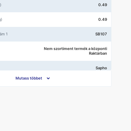
)
0.49
g)
0.49
zám 1
SB107
Nem szortiment termék a központi
Raktárban
Sapho
Mutass többet
Króm
Fedeles