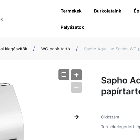
Termékek
Burkolataink
Ép
Pályázatok
ai kiegészítők
WC-papír tartó
Sapho Aqualine Samba WC-pa
Sapho A
papírtart
Cikkszám
Termékelégedettsé