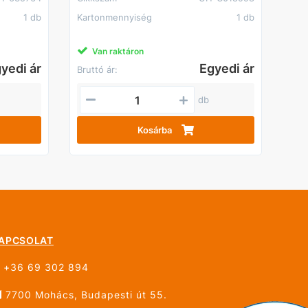
1 db
Kartonmennyiség
1 db
Van raktáron
yedi ár
Egyedi ár
Bruttó ár:
db
Kosárba
APCSOLAT
+36 69 302 894
7700 Mohács, Budapesti út 55.