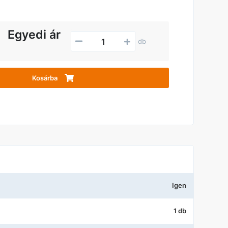
Egyedi ár
db
Kosárba
Igen
1 db