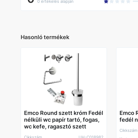
0 értékelés alapján
Hasonló termékek
Emco Round szett króm Fedél
Emco R
nélküli wc papír tartó, fogas,
fedél 
wc kefe, ragasztó szett
Cikkszám
Cikkszám
UH-C018982