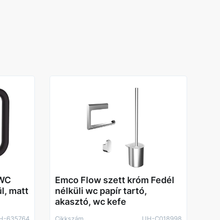
 WC
Emco Flow szett króm Fedél
ül, matt
nélküli wc papír tartó,
akasztó, wc kefe
H-635764
Cikkszám
UH-C018998