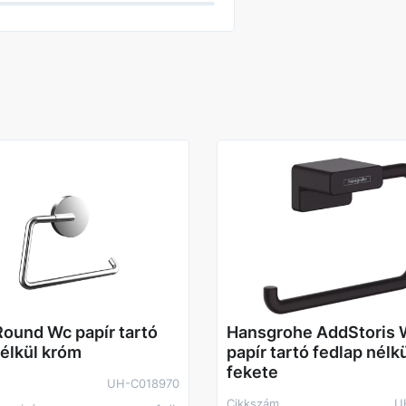
ound Wc papír tartó
Hansgrohe AddStoris
nélkül króm
papír tartó fedlap nélk
fekete
UH-C018970
Cikkszám
U