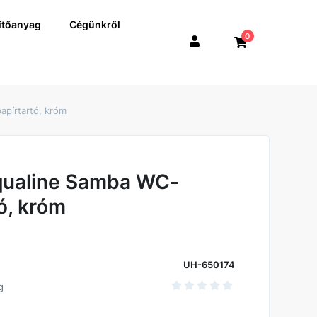
ítőanyag
Cégünkről
0
pírtartó, króm
qualine Samba WC-
ó, króm
UH-650174
g