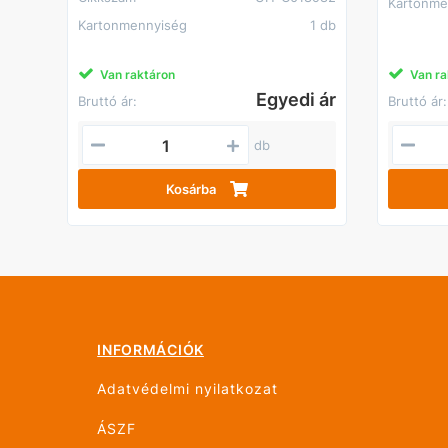
Kartonme
Kartonmennyiség
1 db
Van raktáron
Van ra
Egyedi ár
Bruttó ár:
Bruttó ár:
db
Kosárba
INFORMÁCIÓK
Adatvédelmi nyilatkozat
ÁSZF